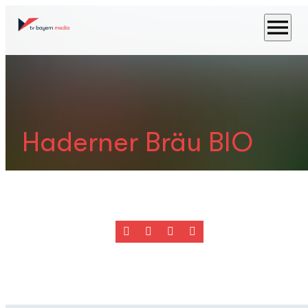
menu
Haderner Bräu BIO