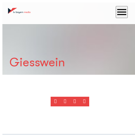
menu
Giesswein