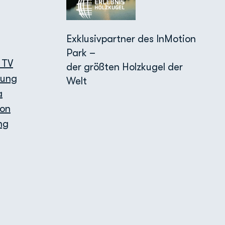
Exklusivpartner des InMotion
Park –
 TV
der größten Holzkugel der
bung
Welt
a
ion
ng