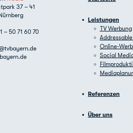
tpark 37 – 41
Nürnberg
Leistungen
TV Werbung
11 – 50 71 60 70
Addressable
Online-Wer
e@tvbayern.de
Social Medi
bayern.de
Filmprodukt
Mediaplanu
Referenzen
Über uns