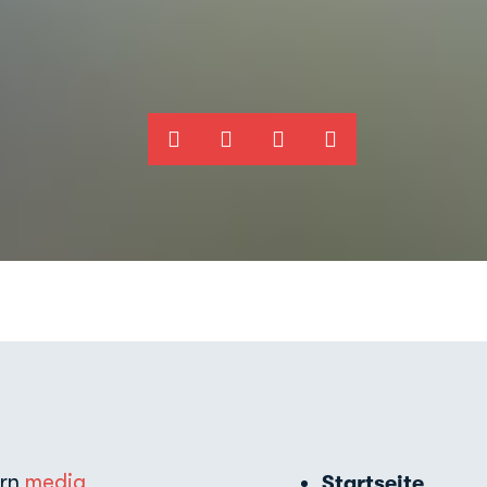
ern
media
Startseite