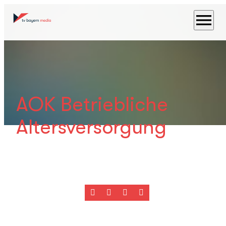
menu
AOK Betriebliche
Altersversorgung